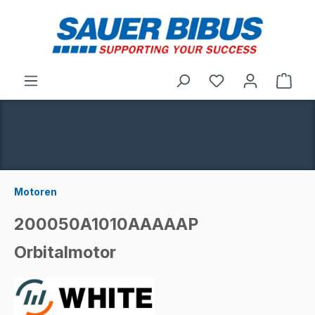
alt springen
Ware
Motoren
200050A1010AAAAAP
Orbitalmotor