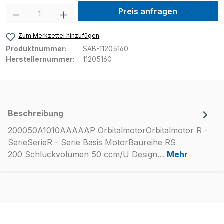
Produkt Anzahl: Gib den gewünschten Wer
Preis anfragen
Zum Merkzettel hinzufügen
Produktnummer:
SAB-11205160
Herstellernummer:
11205160
Beschreibung
200050A1010AAAAAP OrbitalmotorOrbitalmotor R -
SerieSerieR - Serie Basis MotorBaureihe RS
200 Schluckvolumen 50 ccm/U Design…
Mehr